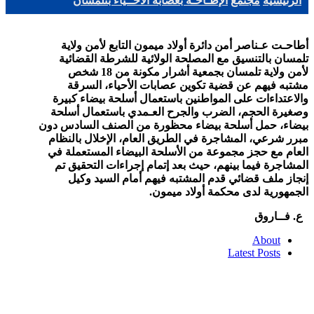
الرئيسية
مجتمع
الإطـاحـة بعصابة الأحــياء بتلمسان
أطاحـت عـناصر أمن دائرة أولاد ميمون التابع لأمن ولاية
تلمسان بالتنسيق مع المصلحة الولائية للشرطة القضائية
لأمن ولاية تلمسان بجمعية أشرار مكونة من 18 شخص
مشتبه فيهم عن قضية تكوين عصابات الأحياء، السرقة
والاعتداءات على المواطنين باستعمال أسلحة بيضاء كبيرة
وصغيرة الحجم، الضرب والجرح العـمدي باستعمال أسلحة
بيضاء، حمل أسلحة بيضاء محظورة من الصنف السادس دون
مبرر شرعي، المشاجرة في الطريق العام، الإخلال بالنظام
العام مع حجز مجموعة من الأسلحة البيضاء المستعملة في
المشاجرة فيما بينهم، حيث بعد إتمام إجراءات التحقيق تم
إنجاز ملف قضائي قدم المشتبه فيهم أمام السيد وكيل
الجمهورية لدى محكمة أولاد ميمون.
ع. فــاروق
About
Latest Posts