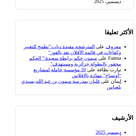
ديسمبر، 2025
الأكثر تعليقا
معروف
على
المترشحة مفيدة دياب:”نطمح للتغيير
وكفاءات في قائمة الأفلان تعد بالفوز”
Fatima
على
ميمون حكم برابطة سعيدة:” الحكم
محقور بالبطولة جزائرية ومستهدف”
تيارت نظافة
على
20 مؤسسة حاملة لمشاريع
“أونساج” مهدّدة بالإفلاس
إيمان
على
غليان بمدرسة ميمون بن عبد الله بسيدي
بلعباس
الأرشيف
ديسمبر 2025