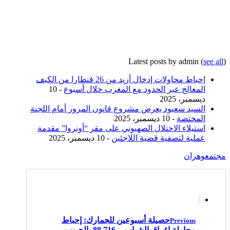
Latest posts by admin
(
see all
)
إحباط محاولات إدخال أزيد من 26 قنطارا من الكيف
المعالج عبر الحدود مع المغرب خلال أسبوع
- 10
ديسمبر، 2025
السيد سعيود يعرض مشروع قانون المرور أمام اللجنة
المختصة
- 10 ديسمبر، 2025
استيلاء الاحتلال الصهيوني على مقر “أونروا” مقدمة
عملية لتصفية قضية اللاجئين
- 10 ديسمبر، 2025
مجتمع
وهران
حصيلة أسبوعين للجمارك: إحباط
Previous
محاولة إغراق الشباب بـ 88.716 بالحبوب