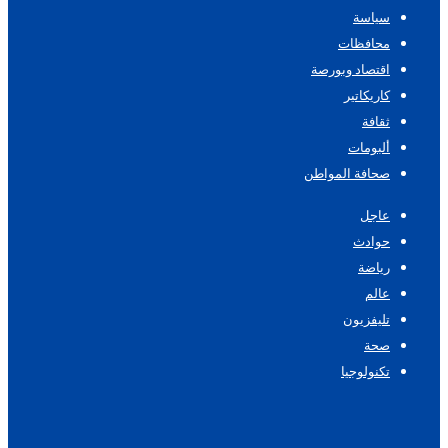
سياسة
محافظات
اقتصاد وبورصة
كاريكاتير
ثقافة
ألبومات
صحافة المواطن
عاجل
حوادث
رياضة
عالم
تليفزيون
صحة
تكنولوجيا