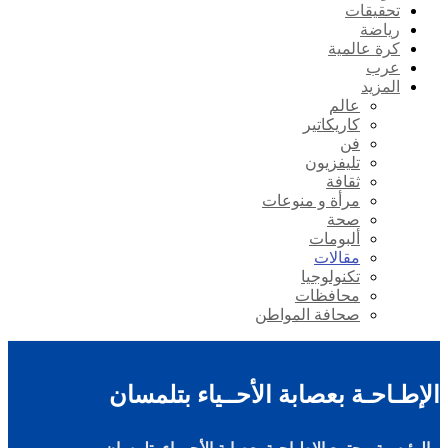
تحقيقات
رياضة
كرة عالمية
عرب
المزيد
عالم
كاريكاتير
فن
تليفزيون
ثقافة
مرأة و منوعات
صحة
ألبومات
مقالات
تكنولوجيا
محافظات
صحافة المواطن
الإطـاحـة بعصابة الأحــياء بتلمسان