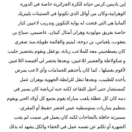
إبن باديس،كرس حياته للكرة الجزائرية خاصة في الدورة
الوهرانية،وكان من أوائل الذي تكونوا في الستينات بليبزيك
ألمانيا هي التي فتحت له بوابة التكوين وتدريب لاعبين كبار
خاصة بفريق مولودية وهران أمثال كينان، عاصيمي، سباح بن
يعقوب، بلعباس، بن دوخة، ليتيم والقائمة طويلة،منذ صغري
كان يصطحبني معه للملاعب زبانة، بوعقل ونقوم بتحضير حليب
و شكولاطة والعصير للاعبين، وبعدها يحضر لي أقمصة اللاعبين
لأقوم بغسلها ، كما كان يأخذهم للحمامات وأي لاعب يمرض
يأخده للطبيب، وبعدها تنقل للرابطة الجهوية بوهران عمل
كمستشار حتى أحيل للتقاعد لكنه حبه لرياضة كان يسير في
دمه كان كل عطلة يلعب مباراة يقوم بجمع كل أولاد الحي ويقوم
بتنظيم مباريات بمتوسطية عمي لخضر حفيظ أو المقري،
مسيرته حافلة بالنجاحات لكنه كان يعمل في صمت لم يجب
الشهرة أو تكلم عن نفسه عمل في الخفاء والكل يشهد له بذلك