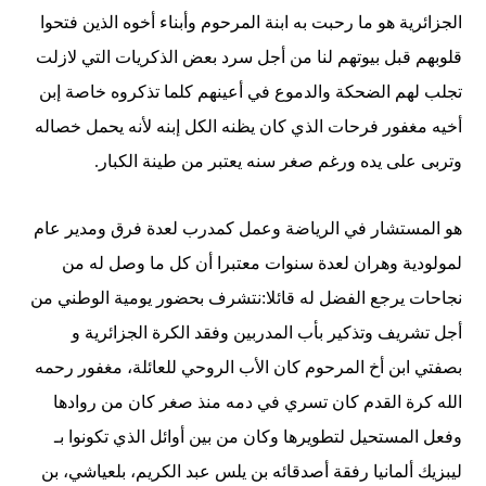
الجزائرية هو ما رحبت به ابنة المرحوم وأبناء أخوه الذين فتحوا
قلوبهم قبل بيوتهم لنا من أجل سرد بعض الذكريات التي لازلت
تجلب لهم الضحكة والدموع في أعينهم كلما تذكروه خاصة إبن
أخيه مغفور فرحات الذي كان يظنه الكل إبنه لأنه يحمل خصاله
وتربى على يده ورغم صغر سنه يعتبر من طينة الكبار.
هو المستشار في الرياضة وعمل كمدرب لعدة فرق ومدير عام
لمولودية وهران لعدة سنوات معتبرا أن كل ما وصل له من
نجاحات يرجع الفضل له قائلا:نتشرف بحضور يومية الوطني من
أجل تشريف وتذكير بأب المدربين وفقد الكرة الجزائرية و
بصفتي ابن أخ المرحوم كان الأب الروحي للعائلة، مغفور رحمه
الله كرة القدم كان تسري في دمه منذ صغر كان من روادها
وفعل المستحيل لتطويرها وكان من بين أوائل الذي تكونوا بـ
ليبزيك ألمانيا رفقة أصدقائه بن يلس عبد الكريم، بلعياشي، بن