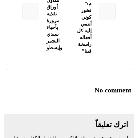
لتداول
م:”
أوراق
فخور
نقذية
كوني
مزورة
أنتمي
بأحياء
إليه كل
سيدي
أفعاله
البشير
راسخة
وإيسطو
فينا”
No comment
اترك تعليقاً
لن يتم نشر عنوان بريدك الإلكتروني.
الحقول الإلزامية مشار